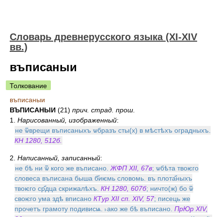
Словарь древнерусского языка (XI-XIV
вв.)
въписаныи
Толкование
въписаныи
ВЪПИСАНЫИ
(21)
прич. страд. прош.
1.
Нарисованный, изображенный
:
не ѿврещи въписаныхъ ѡбразъ сты(х) в мѣстѣхъ оградныхъ.
КН 1280, 512б.
2.
Написанный, записанный
:
не бѣ ни ѿ кого же въписано.
ЖФП XII, 67в
; ѡбѣта твоѥго
словеса въписана быша б҃иѥмь словомь. въ плота҃ныхъ
твоѥго ср҃дца скрижалѣхъ.
КН 1280, 607б
; ничто(ж) бо ѿ
своѥго ума здѣ вписано
КТур XII сп. XIV, 57
; писець же
прочетъ грамоту подивисѩ. ˫ако же бѣ въписано.
ПрЮр XIV,