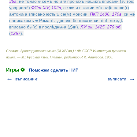
36а
; не токмо ѡ семъ но и ѡ прочихъ нашихъ вписани (ἐν τοῖς
γράμμασι!)
ФСт XIV, 102в
; се же и в житии ст҃го ѡц҃а наше(г)
антони˫а вписано ѥсть ѡ се(м) моисии.
ПКП 1406, 170в
; си же
написахомъ ѡ Романѣ. древле бо писати си. н҃нѣ же здѣ
вписано бы(с) в послѣднѩ˫а (д҃ни).
ЛИ ок. 1425, 279 об.
(
1257
).
Словарь древнерусского языка (XI-XIV вв.) / АН СССР. Институт русского
языка. — М.: Русский язык
.
Главный редактор Р. И. Аванесов
.
1988
.
Игры ⚽
Поможем сделать НИР
въписаниѥ
въписати